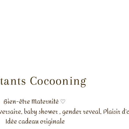
stants Cocooning
Bien-être Maternité ♡︎
ersaire, baby shower , gender reveal, Plaisir d’o
Idée cadeau originale